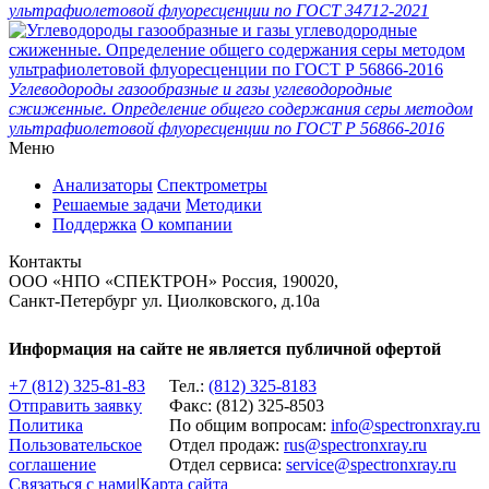
ультрафиолетовой флуоресценции по ГОСТ 34712-2021
Углеводороды газообразные и газы углеводородные
сжиженные. Определение общего содержания серы методом
ультрафиолетовой флуоресценции по ГОСТ Р 56866-2016
Меню
Анализаторы
Спектрометры
Решаемые задачи
Методики
Поддержка
О компании
Контакты
ООО «НПО «СПЕКТРОН» Россия, 190020,
Санкт-Петербург ул. Циолковcкого, д.10а
Информация на сайте не является публичной офертой
+7 (812) 325-81-83
Тел.:
(812) 325-8183
Отправить заявку
Факс: (812) 325-8503
Политика
По общим вопросам:
info@spectronxray.ru
Пользовательское
Отдел продаж:
rus@spectronxray.ru
соглашение
Отдел сервиса:
service@spectronxray.ru
Связаться с нами
|
Карта сайта