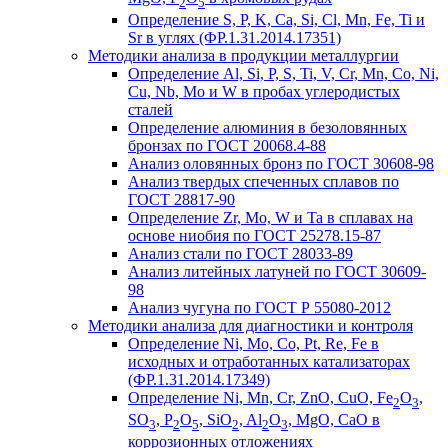
2
5
Определение S, P, K, Ca, Si, Cl, Mn, Fe, Ti и
Sr в углях (ФР.1.31.2014.17351)
Методики анализа в продукции металлургии
Определение Al, Si, P, S, Ti, V, Cr, Mn, Co, Ni,
Cu, Nb, Mo и W в пробах углеродистых
сталей
Определение алюминия в безоловянных
бронзах по ГОСТ 20068.4-88
Анализ оловянных бронз по ГОСТ 30608-98
Анализ твердых спеченных сплавов по
ГОСТ 28817-90
Определение Zr, Mo, W и Ta в сплавах на
основе ниобия по ГОСТ 25278.15-87
Анализ стали по ГОСТ 28033-89
Анализ литейных латуней по ГОСТ 30609-
98
Анализ чугуна по ГОСТ Р 55080-2012
Методики анализа для диагностики и контроля
Определение Ni, Mo, Co, Pt, Re, Fe в
исходных и отработанных катализаторах
(ФР.1.31.2014.17349)
Определение Ni, Mn, Cr, ZnO, CuO, Fe
O
,
2
3
SO
, P
O
, SiO
, Al
O
, MgO, CaO в
3
2
5
2
2
3
коррозионных отложениях