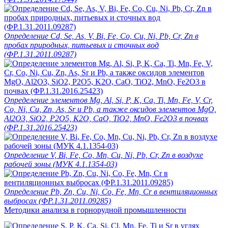
Определение Cd, Se, As, V, Bi, Fe, Co, Cu, Ni, Pb, Cr, Zn в
пробах природных, питьевых и сточных вод
(ФР.1.31.2011.09287)
Определение элементов Mg, Al, Si, P, K, Ca, Ti, Mn, Fe, V, Cr,
Co, Ni, Cu, Zn, As, Sr и Pb, а также оксидов элементов MgO,
Al2O3, SiO2, P2O5, K2O, CaO, TiO2, MnO, Fe2O3 в почвах
(ФР.1.31.2016.25423)
Определение V, Bi, Fe, Co, Mn, Cu, Ni, Pb, Cr, Zn в воздухе
рабочей зоны (МУК 4.1.1354-03)
Определение Pb, Zn, Cu, Ni, Co, Fe, Mn, Cr в вентиляционных
выбросах (ФР.1.31.2011.09285)
Методики анализа в горнорудной промышленности