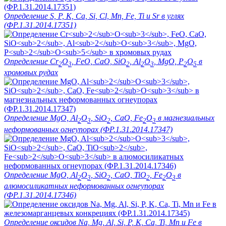
Определение S, P, K, Ca, Si, Cl, Mn, Fe, Ti и Sr в углях
(ФР.1.31.2014.17351)
Определение Cr
O
, FeO, CaO, SiO
, Al
O
, MgO, P
O
в
2
3
2
2
3
2
5
хромовых рудах
Определение MgO, Al
O
, SiO
, CaO, Fe
O
в магнезиальных
2
3
2
2
3
неформованных огнеупорах (ФР.1.31.2014.17347)
Определение MgO, Al
O
, SiO
, CaO, TiO
, Fe
O
в
2
3
2
2
2
3
алюмосиликатных неформованных огнеупорах
(ФР.1.31.2014.17346)
Определение оксидов Na, Mg, Al, Si, P, K, Ca, Ti, Mn и Fe в