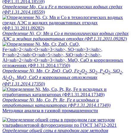
Определение Mo, Cu и Fe в технологических водных средах
(ФР.1.31.2014.18559)
Определение Ni, Cr, Mn и Co в технологических водных средах
АЭС и жидких радиоактивных отходах (ФР.1.31.2011.09282)
Определение Ni, Mn, Cr, ZnO, CuO, Fe
O
, SO
, P
O
, SiO
,
2
3
3
2
5
2
Al
O
, MgO, CaO в коррозионных отложениях
2
3
(ФР.1.31.2014.17350)
Определение Ni, Mo, Co, Pt, Re, Fe в исходных и
отработанных катализаторах (ФР.1.31.2014.17349)
Методики анализа в газовой промышленности
Определение общей серы в природном газе методом