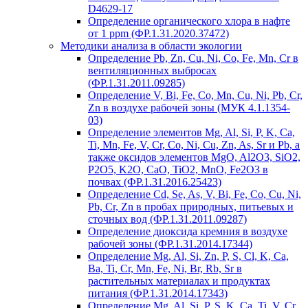
D4629-17
Определение органического хлора в нафте
от 1 ppm (ФР.1.31.2020.37472)
Методики анализа в области экологии
Определение Pb, Zn, Cu, Ni, Co, Fe, Mn, Cr в
вентиляционных выбросах
(ФР.1.31.2011.09285)
Определение V, Bi, Fe, Co, Mn, Cu, Ni, Pb, Cr,
Zn в воздухе рабочей зоны (МУК 4.1.1354-
03)
Определение элементов Mg, Al, Si, P, K, Ca,
Ti, Mn, Fe, V, Cr, Co, Ni, Cu, Zn, As, Sr и Pb, а
также оксидов элементов MgO, Al2O3, SiO2,
P2O5, K2O, CaO, TiO2, MnO, Fe2O3 в
почвах (ФР.1.31.2016.25423)
Определение Cd, Se, As, V, Bi, Fe, Co, Cu, Ni,
Pb, Cr, Zn в пробах природных, питьевых и
сточных вод (ФР.1.31.2011.09287)
Определение диоксида кремния в воздухе
рабочей зоны (ФР.1.31.2014.17344)
Определение Mg, Al, Si, Zn, P, S, Cl, K, Ca,
Ba, Ti, Cr, Mn, Fe, Ni, Br, Rb, Sr в
растительных материалах и продуктах
питания (ФР.1.31.2014.17343)
Определение Mg, Al, Si, P, S, K, Ca, Ti, V, Cr,