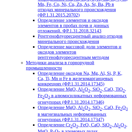
Mn, Fe, Co, Ni, Cu, Zn, As, Sr, Ba, Pb в
отходах минерального происхождения
(ФР.1.31.2015.20702)
Определение элементов и оксидов
элементов в пробах почв и донных
отложений. ФР.1.31.2018.32143
Рентгенофлуоресцентный анализ отходов
минерального происхождения
Определение массовой доли элементов и
оксидов элементов
рентгенофлуоресцентным методом
Методики анализа в горнорудной
промышленности
Определение оксидов Na, Mg, Al, Si, P, K,
Ca, Ti, Mn и Fe в железомарганцевых
конкрециях (ФР.1.31.2014.17345)
Определение MgO, Al
O
, SiO
, CaO, TiO
,
2
3
2
2
Fe
O
в алюмосиликатных неформованных
2
3
огнеупорах (ФР.1.31.2014.17346)
Определение MgO, Al
O
, SiO
, CaO, Fe
O
2
3
2
2
3
в магнезиальных неформованных
огнеупорах (ФР.1.31.2014.17347)
Определение Cr
O
, FeO, CaO, SiO
, Al
O
,
2
3
2
2
3
MgO, P
O
в хромовых рудах