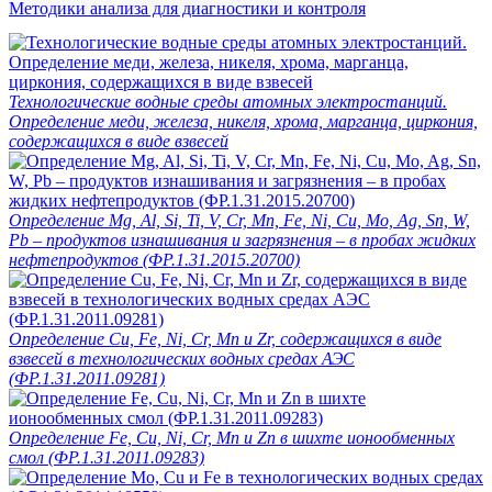
Методики анализа для диагностики и контроля
Технологические водные среды атомных электростанций.
Определение меди, железа, никеля, хрома, марганца, циркония,
содержащихся в виде взвесей
Определение Mg, Al, Si, Ti, V, Cr, Mn, Fe, Ni, Cu, Mo, Ag, Sn, W,
Pb – продуктов изнашивания и загрязнения – в пробах жидких
нефтепродуктов (ФР.1.31.2015.20700)
Определение Cu, Fe, Ni, Cr, Mn и Zr, содержащихся в виде
взвесей в технологических водных средах АЭС
(ФР.1.31.2011.09281)
Определение Fe, Cu, Ni, Cr, Mn и Zn в шихте ионообменных
смол (ФР.1.31.2011.09283)