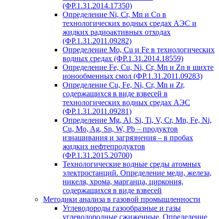
(ФР.1.31.2014.17350)
Определение Ni, Cr, Mn и Co в
технологических водных средах АЭС и
жидких радиоактивных отходах
(ФР.1.31.2011.09282)
Определение Mo, Cu и Fe в технологических
водных средах (ФР.1.31.2014.18559)
Определение Fe, Cu, Ni, Cr, Mn и Zn в шихте
ионообменных смол (ФР.1.31.2011.09283)
Определение Cu, Fe, Ni, Cr, Mn и Zr,
содержащихся в виде взвесей в
технологических водных средах АЭС
(ФР.1.31.2011.09281)
Определение Mg, Al, Si, Ti, V, Cr, Mn, Fe, Ni,
Cu, Mo, Ag, Sn, W, Pb – продуктов
изнашивания и загрязнения – в пробах
жидких нефтепродуктов
(ФР.1.31.2015.20700)
Технологические водные среды атомных
электростанций. Определение меди, железа,
никеля, хрома, марганца, циркония,
содержащихся в виде взвесей
Методики анализа в газовой промышленности
Углеводороды газообразные и газы
углеводородные сжиженные. Определение