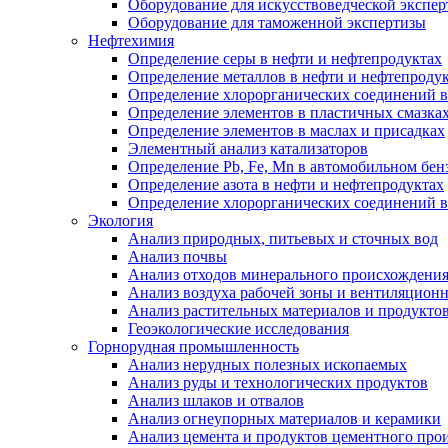
Оборудование для искусствоведческой экспе
Оборудование для таможенной экспертизы
Нефтехимия
Определение серы в нефти и нефтепродуктах
Определение металлов в нефти и нефтепроду
Определение хлорорганических соединений в
Определение элементов в пластичных смазка
Определение элементов в маслах и присадках
Элементный анализ катализаторов
Определение Pb, Fe, Mn в автомобильном бен
Определение азота в нефти и нефтепродуктах
Определение хлорорганических соединений 
Экология
Анализ природных, питьевых и сточных вод
Анализ почвы
Анализ отходов минерального происхождени
Анализ воздуха рабочей зоны и вентиляцион
Анализ растительных материалов и продукто
Геоэкологические исследования
Горнорудная промышленность
Анализ нерудных полезных ископаемых
Анализ руды и технологических продуктов
Анализ шлаков и отвалов
Анализ огнеупорных материалов и керамики
Анализ цемента и продуктов цементного про