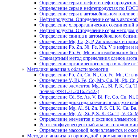
Определение серы в нефти и нефтепродуктах
Определение серы в нефтепродуктах по ГОС
Определение серы в автомобильном топливе 
Нефтепродукты. Определение серы в автомоб
Определение хлорорганических соединений в
Нефтепродукты. Определение серы методом 
Определение свинца в автомобильном бензин
Определение Mg, Ca, S, P, Zn в маслах и прис
Определение Pb, Zn, Ni, Fe, Mn, V в нефти и 
Определение Pb, Fe, Mn в автомобильном бенз
Стандартный метод определения следов азот
Определение органического хлора в нафте от 
Методики анализа в области экологии
Определение Pb, Zn, Cu, Ni, Co, Fe, Mn, Cr в
Определение V, Bi, Fe, Co, Mn, Cu, Ni, Pb, Cr
Определение элементов Mg, Al, Si, P, K, Ca, T
почвах (ФР.1.31.2016.25423)
Определение Cd, Se, As, V, Bi, Fe, Co, Cu, Ni
Определение диоксида кремния в воздухе рабо
Определение Mg, Al, Si, Zn, P, S, Cl, K, Ca, B
Определение Mg, Al, Si, P, S, K, Ca, Ti, V, Cr
Определение элементов и оксидов элементов 
Рентгенофлуоресцентный анализ отходов ми
Определение массовой доли элементов и окс
Методики анализа в горнорудной промышленности