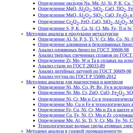
Определение оксидов Na, Mg, Al, Si, P, K, Ca
Определение MgO, Al
O
, SiO
, CaO, TiO
, Fe
2
3
2
2
Определение MgO, Al
O
, SiO
, CaO, Fe
O
в
2
3
2
2
3
Определение Cr
O
, FeO, CaO, SiO
, Al
O
, 
2
3
2
2
3
Определение S, P, K, Ca, Si, Cl, Mn, Fe, Ti и S
Методики анализа в продукции металлургии
Определение Al, Si, P, S, Ti, V, Cr, Mn, Co, N
Определение алюминия в безоловянных бронз
Анализ оловянных бронз по ГОСТ 30608-98
Анализ твердых спеченных сплавов по ГОСТ 
Определение Zr, Mo, W и Ta в сплавах на осн
Анализ стали по ГОСТ 28033-89
Анализ литейных латуней по ГОСТ 30609-98
Анализ чугуна по ГОСТ Р 55080-2012
Методики анализа для диагностики и контроля
Определение Ni, Mo, Co, Pt, Re, Fe в исходны
Определение Ni, Mn, Cr, ZnO, CuO, Fe
O
, SO
2
3
Определение Ni, Cr, Mn и Co в технологичес
Определение Mo, Cu и Fe в технологических в
Определение Fe, Cu, Ni, Cr, Mn и Zn в шихте
Определение Cu, Fe, Ni, Cr, Mn и Zr, содержа
Определение Mg, Al, Si, Ti, V, Cr, Mn, Fe, Ni
Технологические водные среды атомных элект
Методики анализа в газовой промышленности