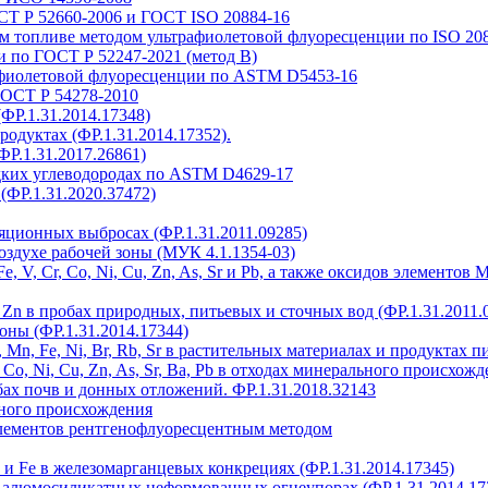
СТ Р 52660-2006 и ГОСТ ISO 20884-16
м топливе методом ультрафиолетовой флуоресценции по ISO 20
 по ГОСТ Р 52247-2021 (метод В)
афиолетовой флуоресценции по ASTM D5453-16
ГОСТ Р 54278-2010
(ФР.1.31.2014.17348)
родуктах (ФР.1.31.2014.17352).
ФР.1.31.2017.26861)
идких углеводородах по ASTM D4629-17
(ФР.1.31.2020.37472)
иляционных выбросах (ФР.1.31.2011.09285)
 воздухе рабочей зоны (МУК 4.1.1354-03)
 Fe, V, Cr, Co, Ni, Cu, Zn, As, Sr и Pb, а также оксидов элемен
Cr, Zn в пробах природных, питьевых и сточных вод (ФР.1.31.2011.
оны (ФР.1.31.2014.17344)
 Cr, Mn, Fe, Ni, Br, Rb, Sr в растительных материалах и продуктах 
Fe, Co, Ni, Cu, Zn, As, Sr, Ba, Pb в отходах минерального происхож
бах почв и донных отложений. ФР.1.31.2018.32143
ного происхождения
элементов рентгенофлуоресцентным методом
Mn и Fe в железомарганцевых конкрециях (ФР.1.31.2014.17345)
 алюмосиликатных неформованных огнеупорах (ФР.1.31.2014.17