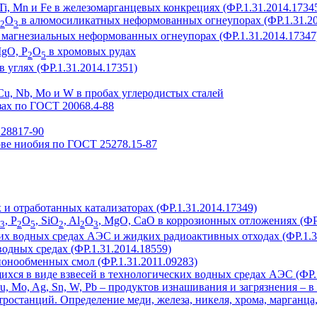
, Ti, Mn и Fe в железомарганцевых конкрециях (ФР.1.31.2014.1734
O
в алюмосиликатных неформованных огнеупорах (ФР.1.31.20
2
3
 магнезиальных неформованных огнеупорах (ФР.1.31.2014.17347
MgO, P
O
в хромовых рудах
2
5
r в углях (ФР.1.31.2014.17351)
i, Cu, Nb, Mo и W в пробах углеродистых сталей
ах по ГОСТ 20068.4-88
28817-90
ове ниобия по ГОСТ 25278.15-87
х и отработанных катализаторах (ФР.1.31.2014.17349)
, P
O
, SiO
, Al
O
, MgO, CaO в коррозионных отложениях (ФР.
3
2
5
2
2
3
ких водных средах АЭС и жидких радиоактивных отходах (ФР.1.3
одных средах (ФР.1.31.2014.18559)
 ионообменных смол (ФР.1.31.2011.09283)
щихся в виде взвесей в технологических водных средах АЭС (ФР.
, Cu, Mo, Ag, Sn, W, Pb – продуктов изнашивания и загрязнения –
ростанций. Определение меди, железа, никеля, хрома, марганца,