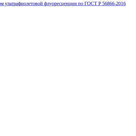
ом ультрафиолетовой флуоресценции по ГОСТ Р 56866-2016