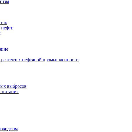
ртизы
ктах
 нефти
х
зине
в реагентах нефтяной промышленности
я
ных выбросов
в питания
изводства