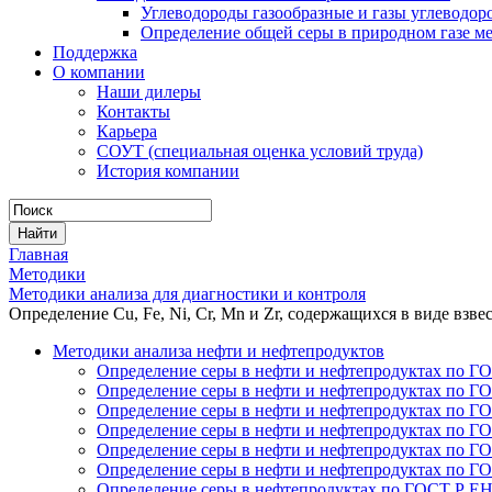
Углеводороды газообразные и газы углеводо
Определение общей серы в природном газе м
Поддержка
О компании
Наши дилеры
Контакты
Карьера
СОУТ (специальная оценка условий труда)
История компании
Главная
Методики
Методики анализа для диагностики и контроля
Определение Cu, Fe, Ni, Cr, Mn и Zr, содержащихся в виде взв
Методики анализа нефти и нефтепродуктов
Определение серы в нефти и нефтепродуктах по Г
Определение серы в нефти и нефтепродуктах по Г
Определение серы в нефти и нефтепродуктах по Г
Определение серы в нефти и нефтепродуктах по Г
Определение серы в нефти и нефтепродуктах по Г
Определение серы в нефти и нефтепродуктах по Г
Определение серы в нефтепродуктах по ГОСТ Р Е