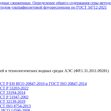
родные сжиженные. Определение общего содержания серы метод
етодом ультрафиолетовой флуоресценции по ГОСТ 34712-2021
есей в технологических водных средах АЭС (ФР.1.31.2011.09281)
ОСТ Р ЕН ИСО 20847-2010 и ГОСТ ISO 20847-2014
ОСТ Р 53203-2022
ОСТ 33194-2014
ОСТ Р 51947-2002
ОСТ 32139-2019
ОСТ ISO 8754-2013
Н ИСО 14596-2008