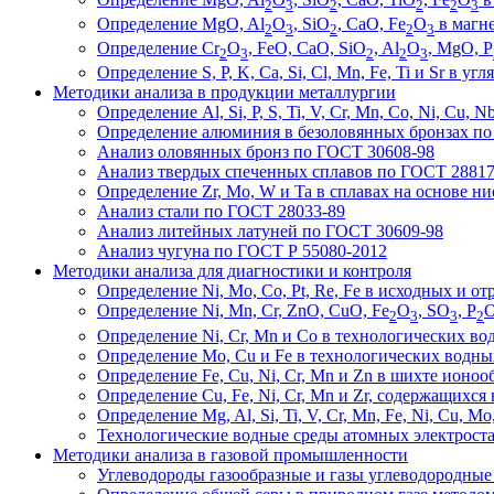
2
3
2
2
2
3
Определение MgO, Al
O
, SiO
, CaO, Fe
O
в магне
2
3
2
2
3
Определение Cr
O
, FeO, CaO, SiO
, Al
O
, MgO, P
2
3
2
2
3
Определение S, P, K, Ca, Si, Cl, Mn, Fe, Ti и Sr в уг
Методики анализа в продукции металлургии
Определение Al, Si, P, S, Ti, V, Cr, Mn, Co, Ni, Cu,
Определение алюминия в безоловянных бронзах по
Анализ оловянных бронз по ГОСТ 30608-98
Анализ твердых спеченных сплавов по ГОСТ 28817
Определение Zr, Mo, W и Ta в сплавах на основе н
Анализ стали по ГОСТ 28033-89
Анализ литейных латуней по ГОСТ 30609-98
Анализ чугуна по ГОСТ Р 55080-2012
Методики анализа для диагностики и контроля
Определение Ni, Mo, Co, Pt, Re, Fe в исходных и от
Определение Ni, Mn, Cr, ZnO, CuO, Fe
O
, SO
, P
2
3
3
2
Определение Ni, Cr, Mn и Co в технологических во
Определение Mo, Cu и Fe в технологических водных
Определение Fe, Cu, Ni, Cr, Mn и Zn в шихте ионоо
Определение Cu, Fe, Ni, Cr, Mn и Zr, содержащихся
Определение Mg, Al, Si, Ti, V, Cr, Mn, Fe, Ni, Cu,
Технологические водные среды атомных электростан
Методики анализа в газовой промышленности
Углеводороды газообразные и газы углеводородны