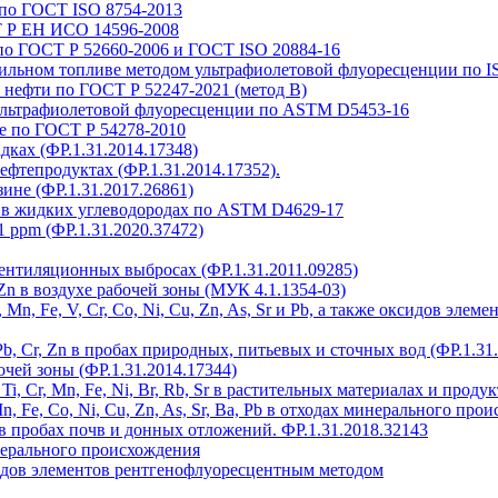
 по ГОСТ ISO 8754-2013
Т Р ЕН ИСО 14596-2008
по ГОСТ Р 52660-2006 и ГОСТ ISO 20884-16
ильном топливе методом ультрафиолетовой флуоресценции по I
 нефти по ГОСТ Р 52247-2021 (метод В)
ультрафиолетовой флуоресценции по ASTM D5453-16
е по ГОСТ Р 54278-2010
адках (ФР.1.31.2014.17348)
нефтепродуктах (ФР.1.31.2014.17352).
ине (ФР.1.31.2017.26861)
а в жидких углеводородах по ASTM D4629-17
1 ppm (ФР.1.31.2020.37472)
 вентиляционных выбросах (ФР.1.31.2011.09285)
, Zn в воздухе рабочей зоны (МУК 4.1.1354-03)
i, Mn, Fe, V, Cr, Co, Ni, Cu, Zn, As, Sr и Pb, а также оксидов э
, Pb, Cr, Zn в пробах природных, питьевых и сточных вод (ФР.1.31
чей зоны (ФР.1.31.2014.17344)
a, Ti, Cr, Mn, Fe, Ni, Br, Rb, Sr в растительных материалах и прод
, Mn, Fe, Co, Ni, Cu, Zn, As, Sr, Ba, Pb в отходах минерального пр
в пробах почв и донных отложений. ФР.1.31.2018.32143
нерального происхождения
идов элементов рентгенофлуоресцентным методом