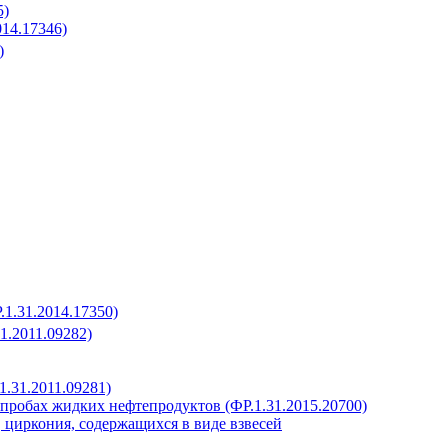
5)
14.17346)
)
1.31.2014.17350)
1.2011.09282)
1.31.2011.09281)
 в пробах жидких нефтепродуктов (ФР.1.31.2015.20700)
 циркония, содержащихся в виде взвесей