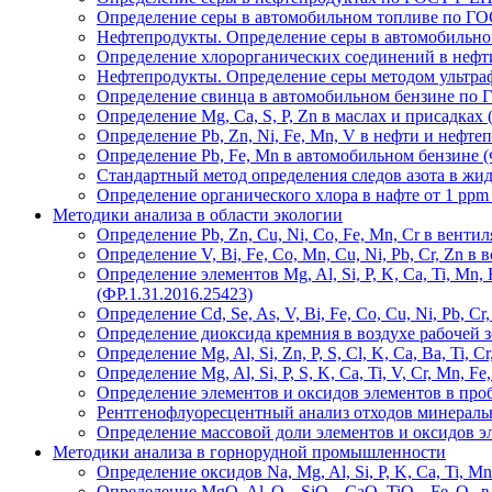
Определение серы в автомобильном топливе по ГО
Нефтепродукты. Определение серы в автомобильно
Определение хлорорганических соединений в нефти
Нефтепродукты. Определение серы методом ультр
Определение свинца в автомобильном бензине по 
Определение Mg, Ca, S, P, Zn в маслах и присадках 
Определение Pb, Zn, Ni, Fe, Mn, V в нефти и нефтеп
Определение Pb, Fe, Mn в автомобильном бензине (
Стандартный метод определения следов азота в ж
Определение органического хлора в нафте от 1 ppm 
Методики анализа в области экологии
Определение Pb, Zn, Cu, Ni, Co, Fe, Mn, Cr в вент
Определение V, Bi, Fe, Co, Mn, Cu, Ni, Pb, Cr, Zn в
Определение элементов Mg, Al, Si, P, K, Ca, Ti, Mn,
(ФР.1.31.2016.25423)
Определение Cd, Se, As, V, Bi, Fe, Co, Cu, Ni, Pb, 
Определение диоксида кремния в воздухе рабочей з
Определение Mg, Al, Si, Zn, P, S, Cl, K, Ca, Ba, Ti,
Определение Mg, Al, Si, P, S, K, Ca, Ti, V, Cr, Mn, 
Определение элементов и оксидов элементов в про
Рентгенофлуоресцентный анализ отходов минераль
Определение массовой доли элементов и оксидов 
Методики анализа в горнорудной промышленности
Определение оксидов Na, Mg, Al, Si, P, K, Ca, Ti, 
Определение MgO, Al
O
, SiO
, CaO, TiO
, Fe
O
в