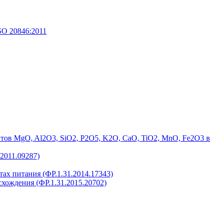
SO 20846:2011
лементов MgO, Al2O3, SiO2, P2O5, K2O, CaO, TiO2, MnO, Fe2O3 в
.2011.09287)
уктах питания (ФР.1.31.2014.17343)
оисхождения (ФР.1.31.2015.20702)