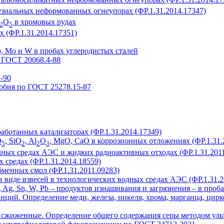
зиальных неформованных огнеупорах (ФР.1.31.2014.17347)
O
в хромовых рудах
2
5
лях (ФР.1.31.2014.17351)
 Nb, Mo и W в пробах углеродистых сталей
 ГОСТ 20068.4-88
-90
иобия по ГОСТ 25278.15-87
работанных катализаторах (ФР.1.31.2014.17349)
O
, SiO
, Al
O
, MgO, CaO в коррозионных отложениях (ФР.1.31.
5
2
2
3
дных средах АЭС и жидких радиоактивных отходах (ФР.1.31.2011
 средах (ФР.1.31.2014.18559)
бменных смол (ФР.1.31.2011.09283)
 в виде взвесей в технологических водных средах АЭС (ФР.1.31.2
 Mo, Ag, Sn, W, Pb – продуктов изнашивания и загрязнения – в пр
ций. Определение меди, железа, никеля, хрома, марганца, цирк
е сжиженные. Определение общего содержания серы методом ул