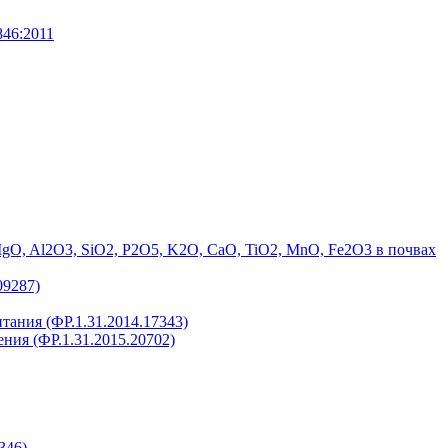
846:2011
тов MgO, Al2O3, SiO2, P2O5, K2O, CaO, TiO2, MnO, Fe2O3 в почвах
09287)
питания (ФР.1.31.2014.17343)
дения (ФР.1.31.2015.20702)
346)