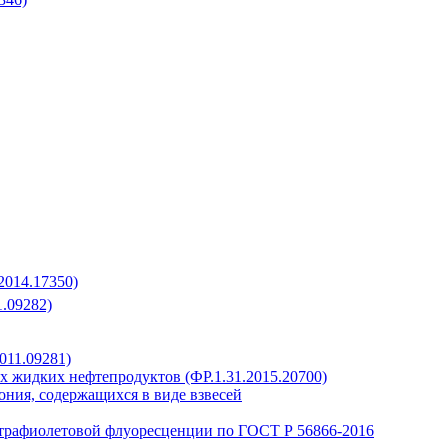
2014.17350)
.09282)
011.09281)
обах жидких нефтепродуктов (ФР.1.31.2015.20700)
ония, содержащихся в виде взвесей
ьтрафиолетовой флуоресценции по ГОСТ Р 56866-2016