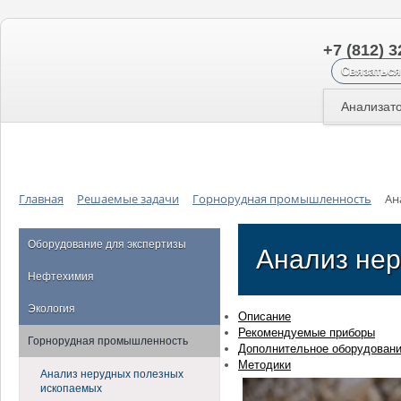
+7 (812) 3
Связаться
Анализат
Главная
Решаемые задачи
Горнорудная промышленность
Ан
Оборудование для экспертизы
Анализ не
Нефтехимия
Экология
Описание
Рекомендуемые приборы
Горнорудная промышленность
Дополнительное оборудован
Методики
Анализ нерудных полезных
ископаемых