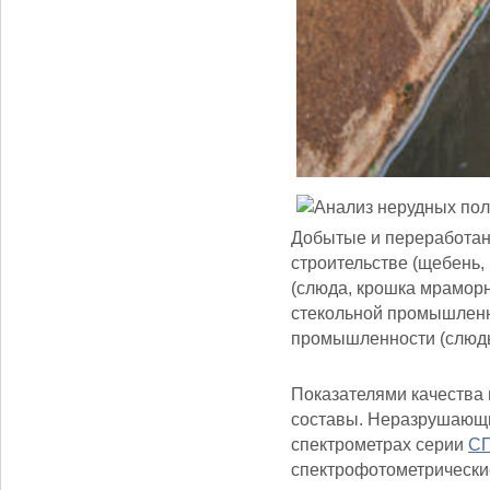
Добытые и переработан
строительстве (щебень,
(слюда, крошка мраморна
стекольной промышленн
промышленности (слюды, 
Показателями качества
составы. Неразрушающи
спектрометрах серии
С
спектрофотометрически