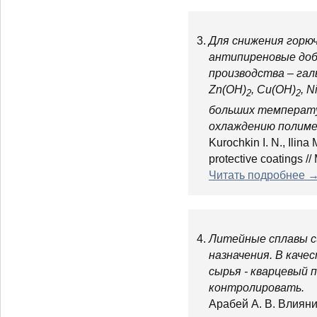
3.
Для снижения горю
антипиреновые доб
производства – гал
Zn(ОН)
, Cu(ОН)
, N
2
2
больших температур
охлаждению полиме
Kurochkin I. N., Ilina
protective coatings 
Читать подробнее 
4.
Литейные сплавы си
назначения. В каче
сырья - кварцевый 
контролировать.
Арабей А. В. Влия