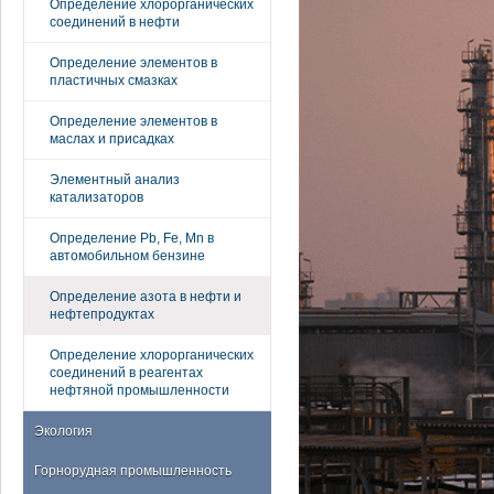
Определение хлорорганических
соединений в нефти
Определение элементов в
пластичных смазках
Определение элементов в
маслах и присадках
Элементный анализ
катализаторов
Определение Pb, Fe, Mn в
автомобильном бензине
Определение азота в нефти и
нефтепродуктах
Определение хлорорганических
соединений в реагентах
нефтяной промышленности
Экология
Горнорудная промышленность