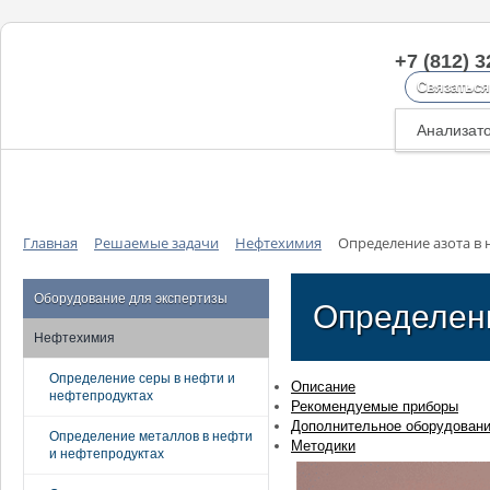
+7 (812) 3
Связаться
Анализат
Главная
Решаемые задачи
Нефтехимия
Определение азота в 
Оборудование для экспертизы
Определени
Нефтехимия
Определение серы в нефти и
Описание
нефтепродуктах
Рекомендуемые приборы
Дополнительное оборудован
Определение металлов в нефти
Методики
и нефтепродуктах