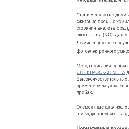
методами Кьельдаля ил
Современным и одним и
сжигания пробы с хеми
сгорания анализатора, 
окиси азота (NO). Дале
Люминесцентное излуче
фотоэлектронного умнож
Метод сжигания пробы 
СПЕКТРОСКАН МЕТА
д
Высокочувствительные
применением уникальны
пробах.
Элементные анализато
в международных станда
Нормативные докуме