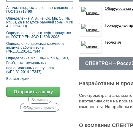
Анализ твердых спеченных сплавов по
Оборудование 
ГОСТ 28817-90
Определение V, Bi, Fe, Co, Mn, Cu, Ni,
Pb, Cr, Zn в воздухе рабочей зоны (МУК
Горнорудная п
4.1.1354-03)
Определение серы в нефтепродуктах
по ГОСТ Р ЕН ИСО 14596-2008
Геология
Определение диоксида кремния в
воздухе рабочей зоны
(ФР.1.31.2014.17344)
Определение MgO, Al
O
, SiO
, CaO,
2
3
2
СПЕКТРОН – Россий
Fe
O
в магнезиальных
2
3
неформованных огнеупорах
(ФР.1.31.2014.17347)
Все методики >>
Разработаны и прои
Отправить заявку
Спектрометры и анализат
Заказать
изготавливаются на произ
компоненты. На приборы и
Обсудить проект
О компании СПЕКТ