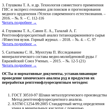
3. Глушкова Т. А. и др. Технология совместного применения
ГИС и экспресс-геохимии для поисков и прогнозирования
медного оруденения //Успехи современного естествознания. –
2016. – №. 9. – С. 112-116
Читать подробнее →
4. Глушкова Т. А., Савин Е. А., Талалай А. Г.
Рентгенофлуоресцентный анализ титаноциркониевого сырья
//Известия вузов. Горный журнал. – 2018. – №. 4. – С. 97
Читать подробнее →
5. Салтыкова С. Н., Мунхтуяа П. Исследование
минералогического состава медно-молибденовой руды //
Евразийский Союз Ученых. – 2015. – №. 12-5 (21)
Читать подробнее →
ОСТы и нормативные документы, устанавливающие
проведение химического анализа руд и продуктов их
переработки рентгенофлуоресцентным методом:
ГОСТ 30510-97 Шлаки металлургического производства
Метод рентгенофлуоресцентного анализа.
ASTM C1254-99:2005 Стандартный метод определения
урана в минеральных кислотах с помощью