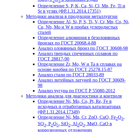
2
5
Определение S, P, K, Ca, Si, Cl, Mn, Fe, Ti и
Sr в углях (ФР.1.31.2014.17351)
Методики анализа в продукции металлургии
Определение Al, Si, P, S, Ti, V, Cr, Mn, Co, Ni,
Cu, Nb, Mo и W в пробах углеродистых
сталей
Определение алюминия в безоловянных
бронзах по ГОСТ 20068.4-88
Анализ оловянных бронз по ГОСТ 30608-98
Анализ твердых спеченных сплавов по
ГОСТ 28817-90
Определение Zr, Mo, W и Ta в сплавах на
основе ниобия по ГОСТ 25278.15-87
Анализ стали по ГОСТ 28033-89
Анализ литейных латуней по ГОСТ 30609-
98
Анализ чугуна по ГОСТ Р 55080-2012
Методики анализа для диагностики и контроля
Определение Ni, Mo, Co, Pt, Re, Fe в
исходных и отработанных катализаторах
(ФР.1.31.2014.17349)
Определение Ni, Mn, Cr, ZnO, CuO, Fe
O
,
2
3
SO
, P
O
, SiO
, Al
O
, MgO, CaO в
3
2
5
2
2
3
коррозионных отложениях