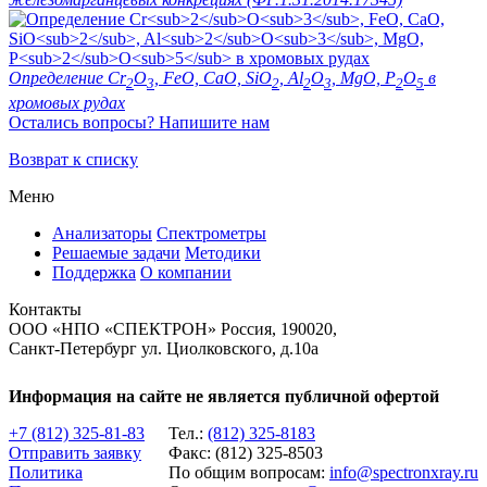
Определение Cr
O
, FeO, CaO, SiO
, Al
O
, MgO, P
O
в
2
3
2
2
3
2
5
хромовых рудах
Остались вопросы? Напишите нам
Возврат к списку
Меню
Анализаторы
Спектрометры
Решаемые задачи
Методики
Поддержка
О компании
Контакты
ООО «НПО «СПЕКТРОН» Россия, 190020,
Санкт-Петербург ул. Циолковcкого, д.10а
Информация на сайте не является публичной офертой
+7 (812) 325-81-83
Тел.:
(812) 325-8183
Отправить заявку
Факс: (812) 325-8503
Политика
По общим вопросам:
info@spectronxray.ru