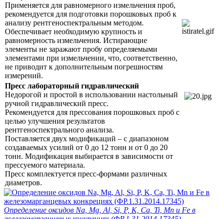
Применяется для равномерного измельчения проб,
рекомендуется для подготовки порошковых проб к
анализу рентгеноспектральным методом.
Обеспечивает необходимую крупность и
равномерность измельчения. Истирающие
элементы не заражают пробу определяемыми
элементами при измельчении, что, соответственно,
не приводит к дополнительным погрешностям
измерений.
Пресс лабораторный гидравлический
Недорогой и простой в использовании настольный
ручной гидравлический пресс.
Рекомендуется для прессования порошковых проб с
целью улучшения результатов
рентгеноспектрального анализа.
Поставляется двух модификаций – с диапазоном
создаваемых усилий от 0 до 12 тонн и от 0 до 20
тонн. Модификация выбирается в зависимости от
прессуемого материала.
Пресс комплектуется пресс-формами различных
диаметров.
Определение оксидов Na, Mg, Al, Si, P, K, Ca, Ti, Mn и Fe в
железомарганцевых конкрециях (ФР.1.31.2014.17345)