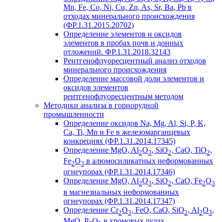
Mn, Fe, Co, Ni, Cu, Zn, As, Sr, Ba, Pb в
отходах минерального происхождения
(ФР.1.31.2015.20702)
Определение элементов и оксидов
элементов в пробах почв и донных
отложений. ФР.1.31.2018.32143
Рентгенофлуоресцентный анализ отходов
минерального происхождения
Определение массовой доли элементов и
оксидов элементов
рентгенофлуоресцентным методом
Методики анализа в горнорудной
промышленности
Определение оксидов Na, Mg, Al, Si, P, K,
Ca, Ti, Mn и Fe в железомарганцевых
конкрециях (ФР.1.31.2014.17345)
Определение MgO, Al
O
, SiO
, CaO, TiO
,
2
3
2
2
Fe
O
в алюмосиликатных неформованных
2
3
огнеупорах (ФР.1.31.2014.17346)
Определение MgO, Al
O
, SiO
, CaO, Fe
O
2
3
2
2
3
в магнезиальных неформованных
огнеупорах (ФР.1.31.2014.17347)
Определение Cr
O
, FeO, CaO, SiO
, Al
O
,
2
3
2
2
3
MgO, P
O
в хромовых рудах