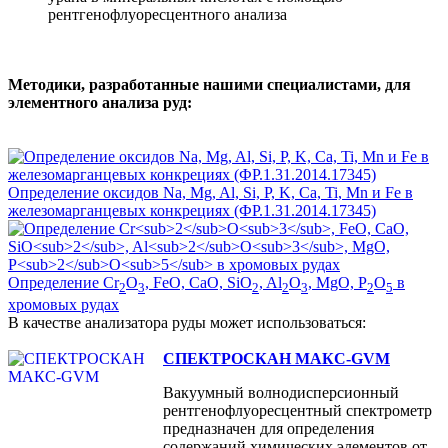
рентгенофлуоресцентного анализа
Методики, разработанные нашими специалистами, для
элементного анализа руд:
Определение оксидов Na, Mg, Al, Si, P, K, Ca, Ti, Mn и Fe в
железомарганцевых конкрециях (ФР.1.31.2014.17345)
Определение Cr
O
, FeO, CaO, SiO
, Al
O
, MgO, P
O
в
2
3
2
2
3
2
5
хромовых рудах
В качестве анализатора руды может использоваться:
СПЕКТРОСКАН МАКС-GVM
Вакуумный волнодисперсионный
рентгенофлуоресцентный спектрометр
предназначен для определения
содержаний химических элементов от