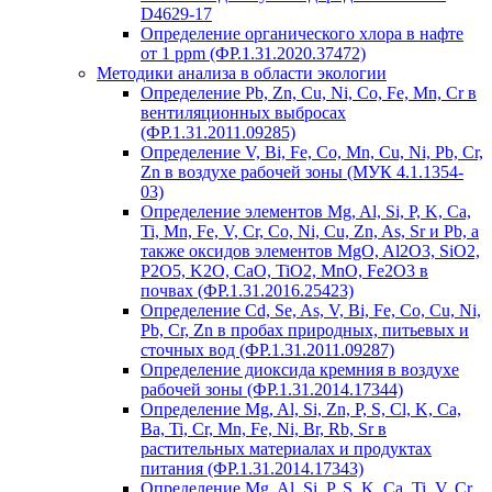
D4629-17
Определение органического хлора в нафте
от 1 ppm (ФР.1.31.2020.37472)
Методики анализа в области экологии
Определение Pb, Zn, Cu, Ni, Co, Fe, Mn, Cr в
вентиляционных выбросах
(ФР.1.31.2011.09285)
Определение V, Bi, Fe, Co, Mn, Cu, Ni, Pb, Cr,
Zn в воздухе рабочей зоны (МУК 4.1.1354-
03)
Определение элементов Mg, Al, Si, P, K, Ca,
Ti, Mn, Fe, V, Cr, Co, Ni, Cu, Zn, As, Sr и Pb, а
также оксидов элементов MgO, Al2O3, SiO2,
P2O5, K2O, CaO, TiO2, MnO, Fe2O3 в
почвах (ФР.1.31.2016.25423)
Определение Cd, Se, As, V, Bi, Fe, Co, Cu, Ni,
Pb, Cr, Zn в пробах природных, питьевых и
сточных вод (ФР.1.31.2011.09287)
Определение диоксида кремния в воздухе
рабочей зоны (ФР.1.31.2014.17344)
Определение Mg, Al, Si, Zn, P, S, Cl, K, Ca,
Ba, Ti, Cr, Mn, Fe, Ni, Br, Rb, Sr в
растительных материалах и продуктах
питания (ФР.1.31.2014.17343)
Определение Mg, Al, Si, P, S, K, Ca, Ti, V, Cr,