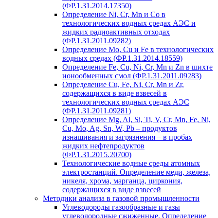
(ФР.1.31.2014.17350)
Определение Ni, Cr, Mn и Co в
технологических водных средах АЭС и
жидких радиоактивных отходах
(ФР.1.31.2011.09282)
Определение Mo, Cu и Fe в технологических
водных средах (ФР.1.31.2014.18559)
Определение Fe, Cu, Ni, Cr, Mn и Zn в шихте
ионообменных смол (ФР.1.31.2011.09283)
Определение Cu, Fe, Ni, Cr, Mn и Zr,
содержащихся в виде взвесей в
технологических водных средах АЭС
(ФР.1.31.2011.09281)
Определение Mg, Al, Si, Ti, V, Cr, Mn, Fe, Ni,
Cu, Mo, Ag, Sn, W, Pb – продуктов
изнашивания и загрязнения – в пробах
жидких нефтепродуктов
(ФР.1.31.2015.20700)
Технологические водные среды атомных
электростанций. Определение меди, железа,
никеля, хрома, марганца, циркония,
содержащихся в виде взвесей
Методики анализа в газовой промышленности
Углеводороды газообразные и газы
углеводородные сжиженные. Определение