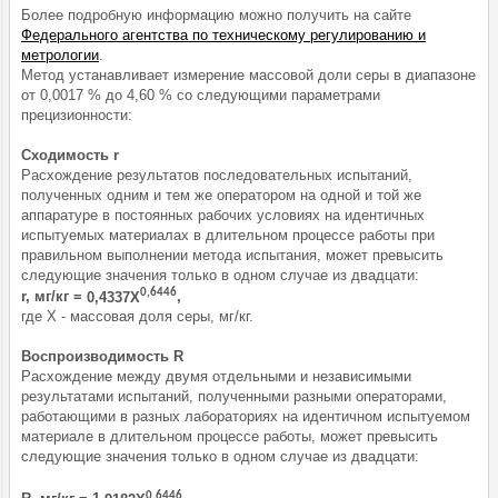
Более подробную информацию можно получить на сайте
Федерального агентства по техническому регулированию и
метрологии
.
Метод устанавливает измерение массовой доли серы в диапазоне
от 0,0017 % до 4,60 % со следующими параметрами
прецизионности:
Сходимость r
Расхождение результатов последовательных испытаний,
полученных одним и тем же оператором на одной и той же
аппаратуре в постоянных рабочих условиях на идентичных
испытуемых материалах в длительном процессе работы при
правильном выполнении метода испытания, может превысить
следующие значения только в одном случае из двадцати:
0,6446
r, мг/кг =
0,4337Х
,
где X - массовая доля серы, мг/кг.
Воспроизводимость R
Расхождение между двумя отдельными и независимыми
результатами испытаний, полученными разными операторами,
работающими в разных лабораториях на идентичном испытуемом
материале в длительном процессе работы, может превысить
следующие значения только в одном случае из двадцати:
0,6446