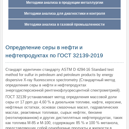
Методики анализа в продукции металлургии
Методики анализа для диагностики и контроля
Методики анализа в газовой промышленности
Определение серы в нефти и
нефтепродуктах по ГОСТ 32139-2019
Стандарт идентичен стандарту ASTM D 4294-16 Standard test
method for sulfur in petroleum and petroleum products by energy
dispersive X-ray fluorescence spectrometry (Стандартный метод
определения серы в нефти и нефтепродуктах
энергодисперсионной рентгенофлуоресцентной спектрометрией).
ГОСТ 32139 устанавливает метод определения массовой доли
серы от 17 ppm до 4,60 % в дизельном топливе, нафте, керосине,
нефтяных остатках, основах смазочных масел, гидравлических
маслах, реактивных топливах, сырых нефтях, бензине
(неэтилированном) и других дистиллятных нефтепродуктах, таких
как топлива М-85 и М-100, содержащих 85 % и 100 % метанола,
представляющих собой однофазные продукты и жидкости в