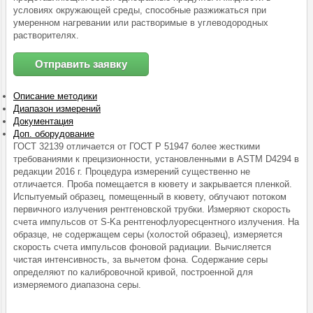
условиях окружающей среды, способные разжижаться при
умеренном нагревании или растворимые в углеводородных
растворителях.
Отправить заявку
Описание методики
Диапазон измерений
Документация
Доп. оборудование
ГОСТ 32139 отличается от ГОСТ Р 51947 более жесткими
требованиями к прецизионности, установленными в ASTM D4294 в
редакции 2016 г. Процедура измерений существенно не
отличается. Проба помещается в кювету и закрывается пленкой.
Испытуемый образец, помещенный в кювету, облучают потоком
первичного излучения рентгеновской трубки. Измеряют скорость
счета импульсов от S-Ka рентгенофлуоресцентного излучения. На
образце, не содержащем серы (холостой образец), измеряется
скорость счета импульсов фоновой радиации. Вычисляется
чистая интенсивность, за вычетом фона. Содержание серы
определяют по калибровочной кривой, построенной для
измеряемого диапазона серы.