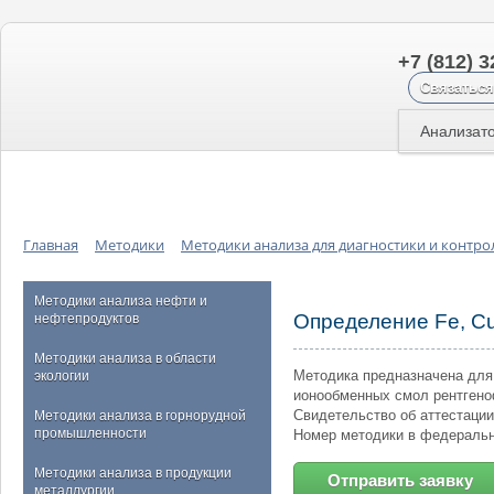
+7 (812) 3
Связаться
Анализат
Главная
Методики
Методики анализа для диагностики и контро
Методики анализа нефти и
Определение Fe, Cu,
нефтепродуктов
Методики анализа в области
Методика предназначена для 
экологии
ионообменных смол рентген
Свидетельство об аттестации
Методики анализа в горнорудной
промышленности
Номер методики в федераль
Методики анализа в продукции
Отправить заявку
металлургии