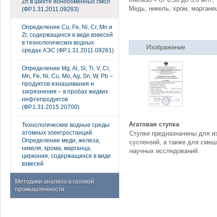
Zn в шихте ионообменных смол
Медь, никель, хром, марганец 
(ФР.1.31.2011.09283)
Определение Cu, Fe, Ni, Cr, Mn и
Zr, содержащихся в виде взвесей
в технологических водных
Изображение
средах АЭС (ФР.1.31.2011.09281)
Определение Mg, Al, Si, Ti, V, Cr,
Mn, Fe, Ni, Cu, Mo, Ag, Sn, W, Pb –
продуктов изнашивания и
загрязнения – в пробах жидких
нефтепродуктов
(ФР.1.31.2015.20700)
Агатовая ступка
Технологические водные среды
атомных электростанций.
Ступки предназначены для и
Определение меди, железа,
суспензий, а также для сме
никеля, хрома, марганца,
научных исследований.
циркония, содержащихся в виде
взвесей
Методики анализа в газовой
промышленности