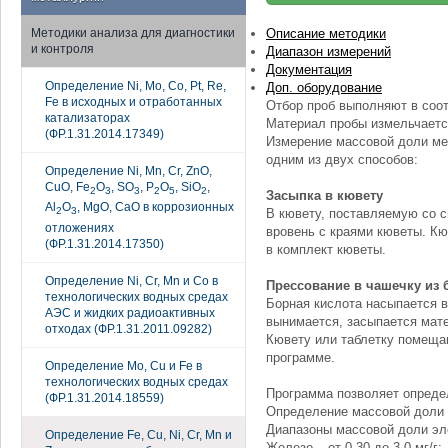
Методики анализа для диагностики
Описание методики
и контроля
Диапазон измерений
Документация
Определение Ni, Mo, Co, Pt, Re,
Доп. оборудование
Fe в исходных и отработанных
Отбор проб выполняют в соот
катализаторах
Материал пробы измельчается
(ФР.1.31.2014.17349)
Измерение массовой доли ме
одним из двух способов:
Определение Ni, Mn, Cr, ZnO,
CuO, Fe
O
, SO
, P
O
, SiO
,
2
3
3
2
5
2
Засыпка в кювету
Al
O
, MgO, CaO в коррозионных
2
3
В кювету, поставляемую со 
отложениях
вровень с краями кюветы. К
(ФР.1.31.2014.17350)
в комплект кюветы.
Определение Ni, Cr, Mn и Co в
Прессование в чашечку из
технологических водных средах
Борная кислота насыпается 
АЭС и жидких радиоактивных
вынимается, засыпается мат
отходах (ФР.1.31.2011.09282)
Кювету или таблетку помещаю
программе.
Определение Mo, Cu и Fe в
технологических водных средах
Программа позволяет определ
(ФР.1.31.2014.18559)
Определение массовой доли 
Диапазоны массовой доли эл
Определение Fe, Cu, Ni, Cr, Mn и
Железо – от 0,30 до 3,0 мг/г;